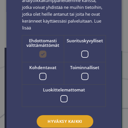
analytiikkakumppaneidemme kanssa,
jotka voivat yhdistää ne muihin tietoihin,
jotka olet heille antanut tai joita he ovat
keränneet käyttäessäsi palveluitaan.
Lue
lisää
Ehdottomasti
Suorituskyvylliset
välttämättömät
Kohdentavat
Toiminnalliset
Luokittelemattomat
HYVÄKSY KAIKKI