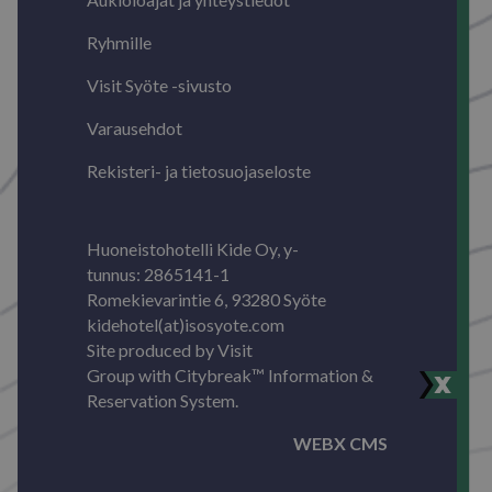
Ryhmille
Visit Syöte -sivusto
Varausehdot
VISITOR_PRIVACY_METADATA
5 kuuka
YouTube
viik
.youtube.com
Rekisteri- ja tietosuojaseloste
Google tietosuojakäytäntöön
Huoneistohotelli Kide Oy, y-
tunnus: 2865141-1
Romekievarintie 6, 93280 Syöte
kidehotel(at)isosyote.com
Site produced by
Visit
Group
with
Citybreak™ Information &
Reservation System.
li_gc
5 kuuka
LinkedIn Corporation
viik
.linkedin.com
WEBX CMS