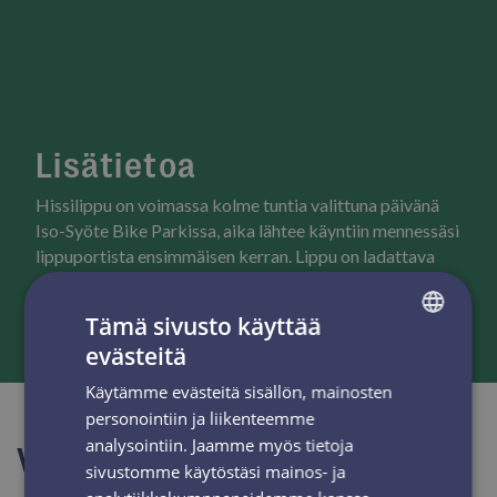
Lisätietoa
Hissilippu on voimassa kolme tuntia valittuna päivänä
Iso-Syöte Bike Parkissa, aika lähtee käyntiin mennessäsi
lippuportista ensimmäisen kerran. Lippu on ladattava
uudelleen ladattavalle KeyCrad-etälukukortille.
Tämä sivusto käyttää
evästeitä
FINNISH
Käytämme evästeitä sisällön, mainosten
ENGLISH
personointiin ja liikenteemme
analysointiin. Jaamme myös tietoja
Varaa nyt
sivustomme käytöstäsi mainos- ja