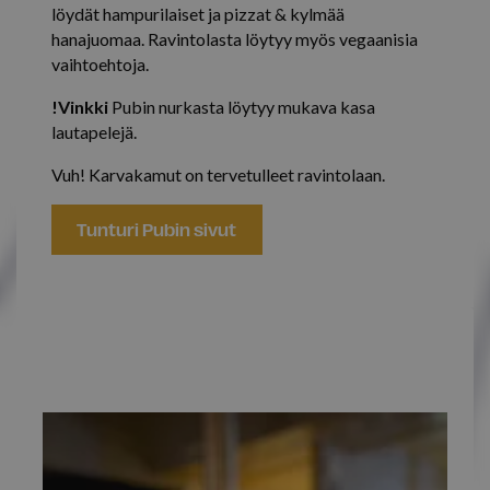
löydät hampurilaiset ja pizzat & kylmää
hanajuomaa. Ravintolasta löytyy myös vegaanisia
vaihtoehtoja.
!Vinkki
Pubin nurkasta löytyy mukava kasa
lautapelejä.
Vuh! Karvakamut on tervetulleet ravintolaan.
Tunturi Pubin sivut