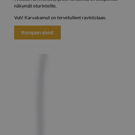
verkkosivu
näkymät eturinteille.
Vuh! Karvakamut on tervetulleet ravintolaan.
_fbp
2 kuukautta 4
Meta Platform Inc.
viikkoa
.isosyote.fi
Rompan sivut
YSC
Istunto
Google LLC
.youtube.com