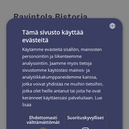
Ravintola Bistoria
KIDE Hotellin yhteydessä toimiva ravintola Bistoria
Tämä sivusto käyttää
tarjoaa herkullisia annoksia italialaisittain. Bistoria
evästeitä
tarjoaa aamiaista, lounasta, kahvilatuotteita ja
FINNISH
illallista. katso aukioloajat
täältä.
Käytämme evästeitä sisällön, mainosten
ENGLISH
personointiin ja liikenteemme
!Vinkki
Ravintolalla on upea ulkoterassi ja
analysointiin. Jaamme myös tietoja
tunnelmallinen lounge.
sivustomme käytöstäsi mainos- ja
Vuh! Karvakamut on tervetulleet ravintolaan.
analytiikkakumppaneidemme kanssa,
jotka voivat yhdistää ne muihin tietoihin,
jotka olet heille antanut tai joita he ovat
Bistorian sivut
keränneet käyttäessäsi palveluitaan.
Lue
lisää
Ehdottomasti
Suorituskyvylliset
välttämättömät