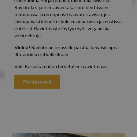
rinneruokaa Pärjän omalla, tunnetulla twistillä.
Suorituskyvylliset
Kohdentavat
Ravintola sijaitsee aivan takarinteiden hissien
Toiminnalliset
Luokittelemattomat
tuntumassa ja on nopeasti saavutettavissa, jos
laskupäiväsi kuluu keskuksen punaisissa ja mustissa
Ehdottomasti välttämättömät evästeet
rinteissä. Ravintolasta löytyy myös vegaanisia
mahdollistavat verkkosivuston perustoiminnot,
kuten käyttäjän kirjautumisen ja tilinhallinnan.
vaihtoehtoja.
Sivustoa ei voida käyttää oikein ilman ehdottoman
välttämättömiä evästeitä.
Vinkki!
Ravintolan terassille paistaa keväisin upea
Palveluntarjoaja /
ilta-aurinko pitkälle iltaan.
Nimi
Päättym
Verkkotunnus
Vuh! Karvakamut on tervetulleet ravintolaan.
ARRAffinitySameSite
Istu
Microsoft Corporation
.resources.citybreak.com
Pärjän sivut
VISITOR_PRIVACY_METADATA
5 kuuka
YouTube
viik
.youtube.com