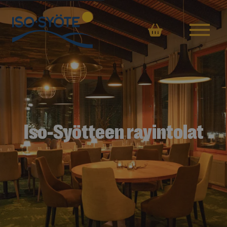
Ostoskor
Iso-Syötteen ravintolat