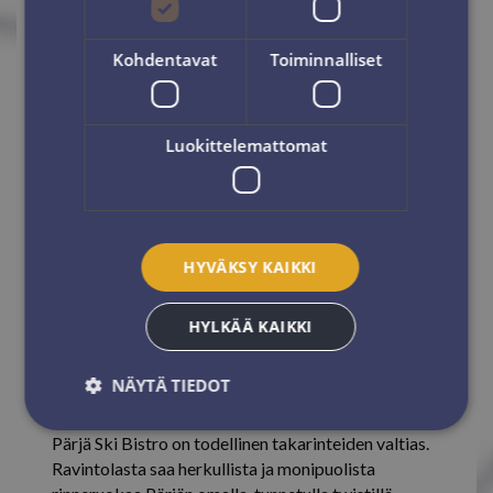
Kohdentavat
Toiminnalliset
Luokittelemattomat
HYVÄKSY KAIKKI
HYLKÄÄ KAIKKI
NÄYTÄ TIEDOT
Pärjä Ski Bistro
Pärjä Ski Bistro on todellinen takarinteiden valtias.
Ravintolasta saa herkullista ja monipuolista
Ehdottomasti välttämättömät