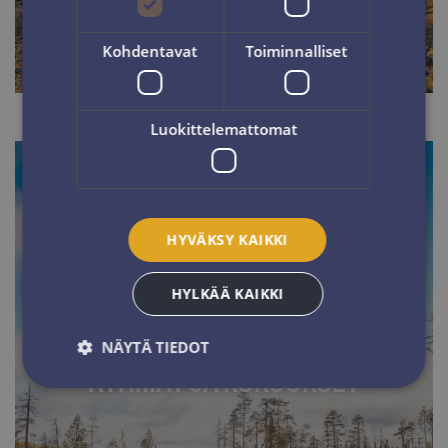
Kohdentavat
Toiminnalliset
Luokittelemattomat
HYVÄKSY KAIKKI
HYLKÄÄ KAIKKI
NÄYTÄ TIEDOT
RYHMÄT JA KOKOUKSET
Ehdottomasti välttämättömät