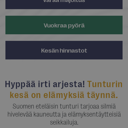
Vuokraa pyörä
Kesän hinnastot
Hyppää irti arjesta!
Tunturin
kesä on elämyksiä täynnä.
Suomen eteläisin tunturi tarjoaa silmiä
hivelevää kauneutta ja elämyksentäytteisiä
seikkailuja.