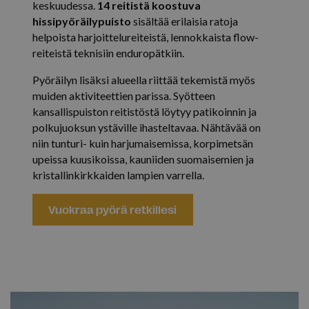
keskuudessa.
14 reitistä koostuva
hissipyöräilypuisto
sisältää erilaisia ratoja
helpoista harjoittelureiteistä, lennokkaista flow-
reiteistä teknisiin enduropätkiin.
Pyöräilyn lisäksi alueella riittää tekemistä myös
muiden aktiviteettien parissa. Syötteen
kansallispuiston reitistöstä löytyy patikoinnin ja
polkujuoksun ystäville ihasteltavaa. Nähtävää on
niin tunturi- kuin harjumaisemissa, korpimetsän
upeissa kuusikoissa, kauniiden suomaisemien ja
kristallinkirkkaiden lampien varrella.
Vuokraa pyörä retkillesi