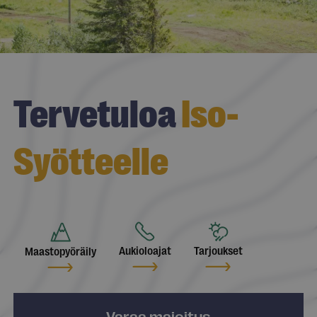
Tervetuloa
Iso-
Syötteelle
Aukioloajat
Tarjoukset
Maastopyöräily
Varaa majoitus