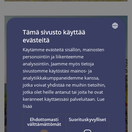
Tämä sivusto käyttää
evästeitä
FINNISH
Käytämme evästeitä sisällön, mainosten
ENGLISH
personointiin ja liikenteemme
analysointiin. Jaamme myös tietoja
sivustomme käytöstäsi mainos- ja
analytiikkakumppaneidemme kanssa,
TAPAHTUMAT
jotka voivat yhdistää ne muihin tietoihin,
jotka olet heille antanut tai joita he ovat
keränneet käyttäessäsi palveluitaan.
Lue
lisää
Ehdottomasti
Suorituskyvylliset
välttämättömät