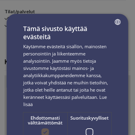
Tilat/palvelut
Ilmainen Wi-Fi
Sähköauton latauspiste
Tämä sivusto käyttää
evästeitä
FINNISH
Käytämme evästeitä sisällön, mainosten
ENGLISH
personointiin ja liikenteemme
KARTTA
analysointiin. Jaamme myös tietoja
sivustomme käytöstäsi mainos- ja
analytiikkakumppaneidemme kanssa,
jotka voivat yhdistää ne muihin tietoihin,
+
jotka olet heille antanut tai joita he ovat
−
keränneet käyttäessäsi palveluitaan.
Lue
lisää
Ehdottomasti
Suorituskyvylliset
välttämättömät