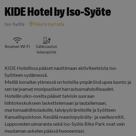
KIDE Hotel by Iso-Syöte
Iso-Syöte
Näytä kartalla
Ilmainen Wi-Fi
Sähköauton
latauspiste
KIDE Hotellissa pääset nauttimaan aktiviteeteista Iso-
Syötteen sydämessä.
Meillä lomailun ytimessä on hotellia ympäröivä upea luonto ja
sen tarjoamat monipuoliset harrastusmahdollisuudet.
Hotellin ulko-ovelta pääset talvisin suoraan
hiihtokeskukseen laskettelemaan ja lautailemaan,
murtomaahiihtoladuille, talvipyöräreiteille ja Syötteen
Kansallispuistoon. Kesällä maastopyöräily- ja vaellusreitit,
Luppoveden uimaranta sekä Iso-Syöte Bike Park ovat vain
muutaman askelen päässä huoneestasi.