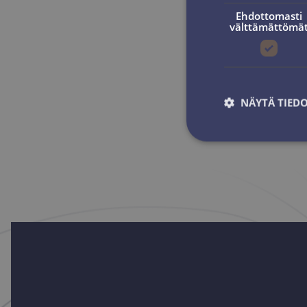
Ehdottomasti
välttämättömä
NÄYTÄ TIED
Ehdottomasti 
Ehdottomasti välttäm
tilinhallinnan. Sivus
Nimi
ARRAffinitySameSit