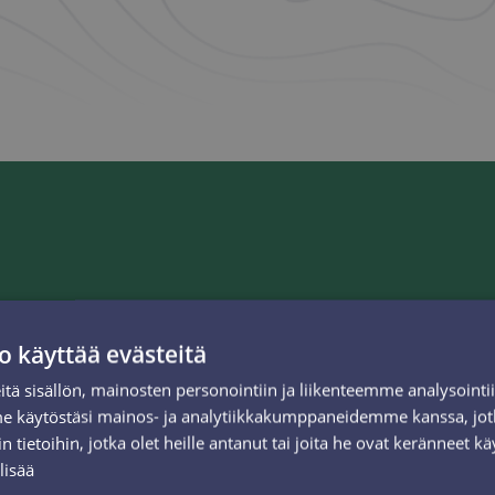
Lisätietoa
o käyttää evästeitä
tä sisällön, mainosten personointiin ja liikenteemme analysoint
Sähköavusteinen fatbike on mitä mainioin tapa tutustua
me käytöstäsi mainos- ja analytiikkakumppaneidemme kanssa, jot
Syötteen maisemiin ja maastopyöräilyreitteihin kaikkina
 tietoihin, jotka olet heille antanut tai joita he ovat keränneet kä
vuodenaikoina. Tällä menopelillä tunturin ympäristössä
lisää
polkeminen on hauskaa! Kokeile ja ihastu!