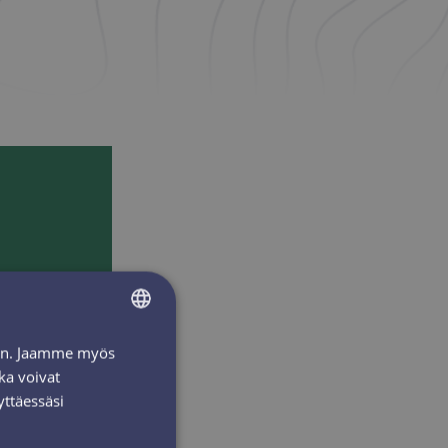
iin. Jaamme myös
FINNISH
ka voivat
ENGLISH
yttäessäsi