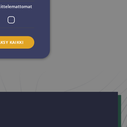
ittelemattomat
KSY KAIKKI
ittelemattomat
utumisen ja
isännöintialustana
n tasaamisen, tämä
vierailijan
ttelee aina sama