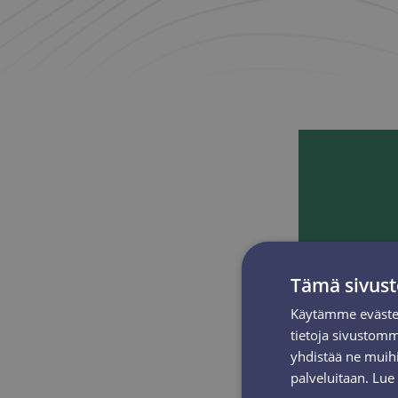
Tämä sivust
Käytämme evästei
tietoja sivustom
yhdistää ne muihin
palveluitaan.
Lue 