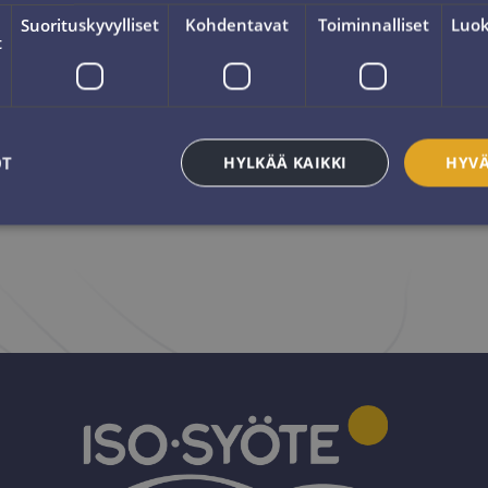
Suorituskyvylliset
Kohdentavat
Toiminnalliset
Luok
t
OT
HYLKÄÄ KAIKKI
HYVÄ
välttämättömät
Suorituskyvylliset
Kohdentavat
Toiminnalliset
Luok
ättömät evästeet mahdollistavat verkkosivuston perustoiminnot, kuten käyttäjän kirja
toa ei voida käyttää oikein ilman ehdottoman välttämättömiä evästeitä.
Palveluntarjoaja /
Päättymisaika
Kuvaus
Verkkotunnus
e
Istunto
Kun käytät Microsoft Azurea 
Microsoft Corporation
ja mahdollistat kuormitukse
.resources.citybreak.com
eväste varmistaa, että yhden 
selausistunnon pyyntöjä käsi
palvelin klusterissa.