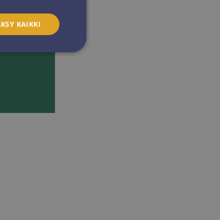
KSY KAIKKI
ittelemattomat
utumisen ja
isännöintialustana
n tasaamisen, tämä
vierailijan
ttelee aina sama
lentamaan käyttäjän
toja
kanssa. Se tallentaa
a erilaisiin
etuksiin ja
tymyksiään
noissa.