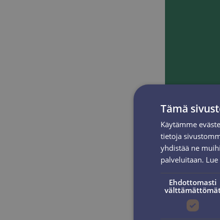
Tämä sivust
Käytämme evästei
tietoja sivustom
yhdistää ne muihin
palveluitaan.
Lue 
Ehdottomasti
välttämättömä