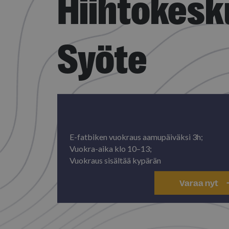
Hiihtokesk
Syöte
E-fatbiken vuokraus aamupäiväksi 3h;
Vuokra-aika klo 10–13;
Vuokraus sisältää kypärän
Varaa nyt