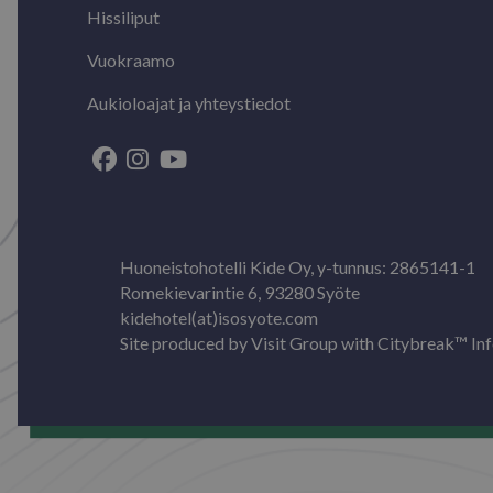
VISITOR_INFO1_LIV
Hissiliput
_gat_UA-
56259194-4
Vuokraamo
Aukioloajat ja yhteystiedot
_fbp
YSC
Huoneistohotelli Kide Oy, y-tunnus: 2865141-1
Romekievarintie 6, 93280 Syöte
kidehotel(at)isosyote.com
Site produced by
Visit Group
with
Citybreak™ Inf