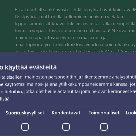
E-fatbiket eli sähköavusteiset läskipyörät ovat kuin tavalli
läskipyöriä, mutta niillä kulkeminen onnistuu vieläkin
leppoisammin sähköavustuksen ansiosta. Tällä menopelillä
tunturin ympäristössä polkeminen on hauskaa! Ne ovat mi
mainioin tapa tutustua Syötteen maisemiin ja
maastopyöräilyreitteihin kaikkina vuodenaikoina. Sähköpy
on saatavissa kolmessa aikuisten koossa (S, M ja L). Suurin 
sähkö-fatbikeistamme on Tunturi e-Max -pyöriä.
o käyttää evästeitä
Tällä hetkellä pyöriä on mahdollista varata netin kautta 3
tä sisällön, mainosten personointiin ja liikenteemme analysoint
tunniksi, joko aamupäiväksi (klo 10–13) tai iltapäiväksi (kl
me käytöstäsi mainos- ja analytiikkakumppaneidemme kanssa, jot
17). Nyt valittuna on iltapäivävuokra. Mikäli haluat vuokra
 tietoihin, jotka olet heille antanut tai joita he ovat keränneet kä
pyörän koko päiväksi tai useammaksi päiväksi, täytäthän
lisää
sivuilla olevan "Pyörän vuokrauslomakkeen" tai olethan
yhteydessä meihin suoraan sähköpostitse
Suorituskyvylliset
Kohdentavat
Toiminnalliset
Luok
rinnetoimisto@isosyote.com.
t
Vuokrapyörät noudetaan aivan rinteiden juurella sijaitseva
Hiihtokeskus Iso-Syötteen vuokraamosta. Vuokraamomm