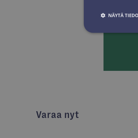
NÄYTÄ TIED
Ehdottomasti 
Ehdottomasti välttäm
tilinhallinnan. Sivus
Nimi
ARRAffinitySameSit
Varaa nyt
VISITOR_PRIVACY_
Goo