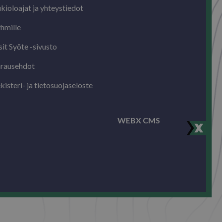
en seuraamaan
kioloajat ja yhteystiedot
etuille Youtube-
inen eväste, jossa
ttääkö
kosivuston
hmille
liittymän uutta vai
 Se on muunnelma
oglen tallentamien
sit Syöte -sivusto
la.
a mainostuotteita,
ansien osapuolien
rausehdot
en seuraamaan
kisteri- ja tietosuojaseloste
WEBX CMS