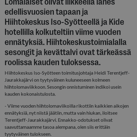
Lomalaiset olivat liikkeellä lähes
ja seuraa
edellisvuosien tapaan ja
_ga_5PGQJ198SX
.isosyote.fi
1 vuosi 1
Google An
kuukausi
käyttää tä
Hiihtokeskus Iso-Syötteellä ja Kide
istunnon t
säilyttämi
hotellilla kolkuteltiin viime vuoden
_ga
1 vuosi 1
Tämä eväs
Google LLC
kuukausi
liittyy Go
.isosyote.fi
ennätyksiä. Hiihtokeskustoimialalla
Analyticsi
merkittävä
sesongit ja kevättalvi ovat tärkeässä
Googlen y
käytettyy
analytiikk
roolissa kauden tuloksessa.
Tätä eväst
käytetään
sp
1 vuosi
Eventbrite Inc.
käyttäjät 
sp.miilu.kalevakonserni.fi
Hiihtokeskus Iso-Syötteen toimitusjohtaja Heidi Terentjeff-
satunnaise
Jaurakkajärvi on tyytyväinen kuluneeseen kolmeen
numero
asiakastu
hiihtolomaviikkoon. Sesongin onnistuminen indikoi usein
sisältyy k
sivuston 
kauden kokonaistulosta.
ja sitä kä
vierailija-,
- Viime vuoden hiihtolomaviikoilla rikottiin kaikkien aikojen
kampanjat
laskemise
ennätyksiä, nyt niistä jäätiin, mutta vain hiukan, iloitsee
analyysira
Terentjeff-Jaurakkajärvi. Ennakko-odotukset olivat
_gat_UA-
.isosyote.fi
50 sekuntia
Tämä on 
saavuttamaamme tasoa alempana, olen siis erittäin
56259194-4
Analyticsi
kuviotyyp
VISITOR_INFO1_LIVE
5 kuukautta 4
Google LLC
tyytyväinen tulokseen.
jossa nim
viikkoa
.youtube.com