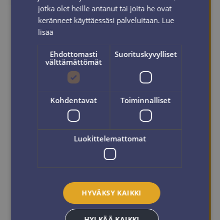
jotka olet heille antanut tai joita he ovat
keränneet käyttäessäsi palveluitaan.
Lue
lisää
Ehdottomasti
Suorituskyvylliset
välttämättömät
Kohdentavat
Toiminnalliset
Luokittelemattomat
HYVÄKSY KAIKKI
HYLKÄÄ KAIKKI