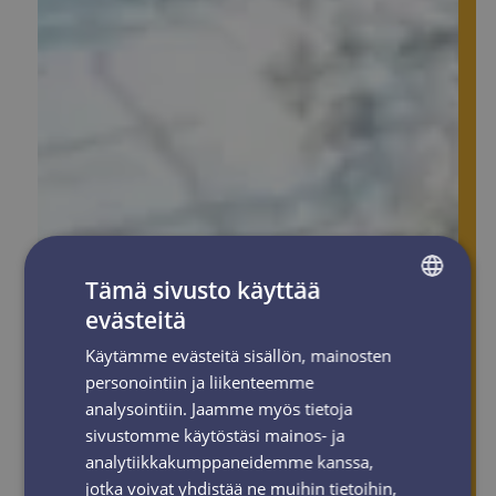
Tämä sivusto käyttää
evästeitä
FINNISH
Käytämme evästeitä sisällön, mainosten
ENGLISH
personointiin ja liikenteemme
analysointiin. Jaamme myös tietoja
sivustomme käytöstäsi mainos- ja
analytiikkakumppaneidemme kanssa,
jotka voivat yhdistää ne muihin tietoihin,