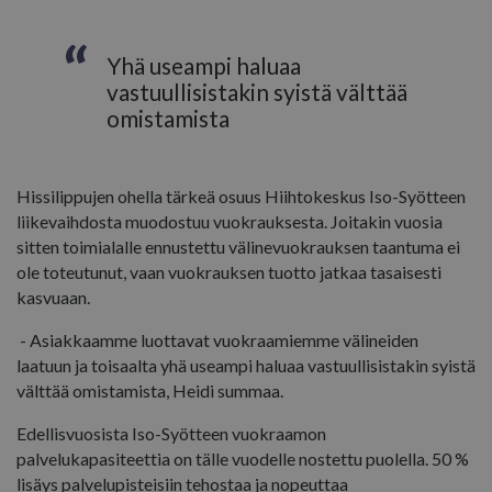
elementti 
tilin tai 
yksilöllise
tunnisten
Yhä useampi haluaa
johon se li
vastuullisistakin syistä välttää
muunnelm
evästeestä
omistamista
käytetään
Googlen t
tietojen 
liikenteen
verkkosivu
Hissilippujen ohella tärkeä osuus Hiihtokeskus Iso-Syötteen
liikevaihdosta muodostuu vuokrauksesta. Joitakin vuosia
sitten toimialalle ennustettu välinevuokrauksen taantuma ei
_fbp
2 kuukautta 4
Meta Platform Inc.
ole toteutunut, vaan vuokrauksen tuotto jatkaa tasaisesti
viikkoa
.isosyote.fi
kasvuaan.
- Asiakkaamme luottavat vuokraamiemme välineiden
laatuun ja toisaalta yhä useampi haluaa vastuullisistakin syistä
välttää omistamista, Heidi summaa.
YSC
Istunto
Google LLC
Edellisvuosista Iso-Syötteen vuokraamon
.youtube.com
palvelukapasiteettia on tälle vuodelle nostettu puolella. 50 %
lisäys palvelupisteisiin tehostaa ja nopeuttaa