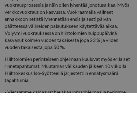
vuokrausprosessia ja näin ollen lyhentää jonotusaikaa. Myös
verkkovuokraus on kasvussa. Vuokraamalla välineet
ennakkoon netistä lyhennetään ensisijaisesti päivän
päätteessä välineiden palautukseen käytettävää aikaa.
Volyymi vuokrauksessa on hiihtolomien huippupäivinä
kasvanut kolmen vuoden takaisesta jopa 23 % ja viiden
vuoden takaisesta jopa 50 %.
Hiihtolomien perinteiseen ohjelmaan kuuluvat myös erilaiset
rinnetapahtumat. Muutaman välikauden jälkeen 10 viikolla
Hiihtokeskus Iso-Syötteellä järjestettiin ennätysmäärä
tapahtumia.
- Vieraamme kaipaavat hauskaa lomaohjelmaa ja pyrimme
sitä heille jälleen järjestämään. Hiihtolomien ehkä suosituin
tapahtuma oli tänä vuonna
Tunturi tutuksi
- jossa pääsi
tutustumaan tamppareihin eli rinnekoneisiin,
moottorikelkkoihin ja mönkijöihin. Moni vietti koneita
ihmetellessä toista tuntia ja taisipa meille löytyä useampi
tulevaisuuden rinnekonekuskikin, Terentjeff-Jaurakkajärvi