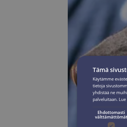
Tämä sivust
Käytämme evästei
tietoja sivustom
yhdistää ne muihin
palveluitaan.
Lue 
Ehdottomasti
välttämättömä