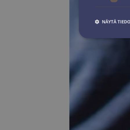
NÄYTÄ TIED
Ehdottomasti 
Ehdottomasti välttäm
tilinhallinnan. Sivus
Nimi
ARRAffinitySameSit
VISITOR_PRIVACY_