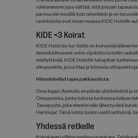
rohkenemme jopa väittää, että joissain tapauksi
VISITOR_INFO1_LIV
parissa niin kesällä kuin talvellakin ja on tassuv
_gat_UA-
ravintoloita ovat muun muassa KIDE Hotellin aula
56259194-4
KIDE <3 Koirat
_fbp
KIDE Hotel by Iso-Syöte on koiraystävällinen hotel
lemmikkihuoneet onkin sijoitettu hotellin rauhal
YSC
miellyttävää. KIDE Hotellin takapihan tuntumass
ulkopuolella, jossa tilaa ja loistavia uittopaikkoja 
Hännänheiluttajan pakkauslista:
Oma kuppi. Ruokailu on päivän ykköshetkiä ja o
Oma punkka, jonka tutussa tuoksussa kelpaa nu
Tassupyyhe, joka etenkin näin lähestyvänä kurak
Herkkuja! Tämä kohta tuskin vaatii selityksiä, tai
Yhdessä retkelle
Koirakaveri viihtyy matkassa mukana. Talvikaudella