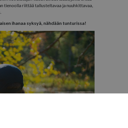
 tienoolla riittää tallusteltavaa ja nuuhkittavaa,
i.
maisen ihanaa syksyä, nähdään tunturissa!