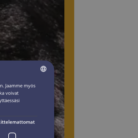
iin. Jaamme myös
FINNISH
ka voivat
ENGLISH
yttäessäsi
ittelemattomat