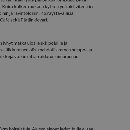
äytetään vierailija-,
iseen.
. Koira kulkee mukana kytkettynä aktiviteettien
ojen
en seuraamaan
hin ja ravintoloihin. Koiraystävällisiä
etuille Youtube-
inen eväste, jossa
ttääkö
 Cafe sekä Pärjänkievari.
kosivuston
liittymän uutta vai
 Se on muunnelma
oglen tallentamien
la.
a mainostuotteita,
ansien osapuolien
n lyhyt matka ulos lenkkipoluille ja
ssa liikkuminen olisi mahdollisimman helppoa ja
en seuraamaan
mikkejä voikin uittaa aidatun uimarannan
km koiralatuja. Alueen ainoat ladut, joilla ei saa