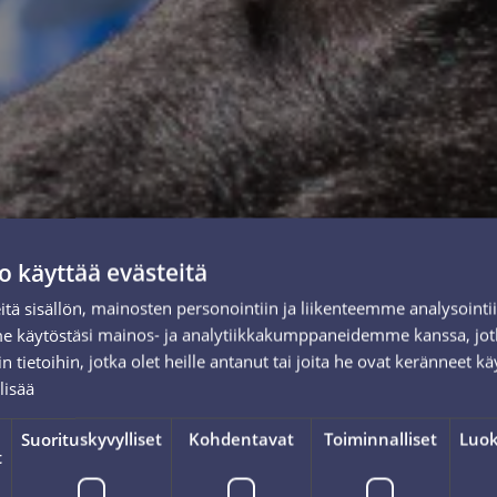
o käyttää evästeitä
tä sisällön, mainosten personointiin ja liikenteemme analysoint
me käytöstäsi mainos- ja analytiikkakumppaneidemme kanssa, jot
 tietoihin, jotka olet heille antanut tai joita he ovat keränneet kä
lisää
Suorituskyvylliset
Kohdentavat
Toiminnalliset
Luok
t