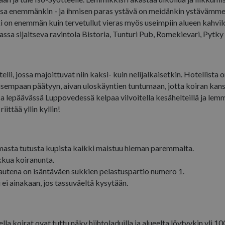
sisältyy kuhunkin sivuston sivupyyntöön ja sitä k
käytetään myös tapahtumien varaam
ssa enemmänkin - ja ihmisen paras ystävä on meidänkin ystävämme
istunto- ja kampanjatietojen laskemiseen sivust
analyysiraporteille.
E
5 kuukautta 4
Youtube on asettanut tämän eväste
Google LLC
äki on enemmän kuin tervetullut vieras myös useimpiin alueen kahviloi
viikkoa
käyttäjien asetuksia sivustoihin upot
.youtube.com
.isosyote.fi
50 sekuntia
Tämä on Google Analyticsin asettama kuviotyypp
videoille; se voi myös määrittää, käy
ssa sijaitseva ravintola Bistoria, Tunturi Pub, Romekievari, Pytky
nimen kuvio-elementti sisältää sen tilin tai verk
verkkosivuston kävijä Youtube-käyttö
yksilöllisen tunnistenumeron, johon se liittyy.
vanhaa versiota.
_gat-evästeestä, jota käytetään rajoittamaan Go
tietojen määrää suuren liikenteen verkkosivustoil
2 kuukautta 4
Facebook käyttää toimittamaan useit
Meta Platform Inc.
viikkoa
kuten reaaliaikaisia tarjouksia kolm
.isosyote.fi
li, jossa majoittuvat niin kaksi- kuin nelijalkaisetkin. Hotellista o
mainostajilta
lisempaan päätyyn, aivan uloskäyntien tuntumaan, jotta koiran kan
Istunto
YouTube on asettanut tämän eväste
Google LLC
a lepäävässä Luppovedessä kelpaa vilvoitella kesähelteillä ja lem
upotettujen videoiden näkymiä.
.youtube.com
riittää yllin kyllin!
masta tutusta kupista kaikki maistuu hieman paremmalta.
kkua koiranunta.
autena on isäntäväen sukkien pelastuspartio numero 1.
 ei ainakaan, jos tassuväeltä kysytään.
 koirat ovat tuttu näky hiihtoladuilla ja alueelta löytyykin yli 100