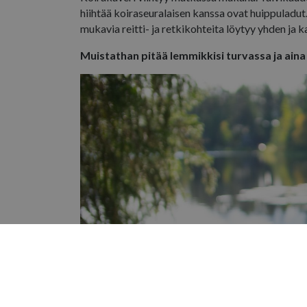
hiihtää koiraseuralaisen kanssa ovat huippuladut. 
mukavia reitti- ja retkikohteita löytyy yhden ja k
Muistathan pitää lemmikkisi turvassa ja aina