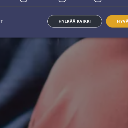
OT
HYLKÄÄ KAIKKI
HYVÄ
välttämättömät
Suorituskyvylliset
Kohdentavat
Toiminnalliset
Luok
ättömät evästeet mahdollistavat verkkosivuston perustoiminnot, kuten käyttäjän kirja
toa ei voida käyttää oikein ilman ehdottoman välttämättömiä evästeitä.
Palveluntarjoaja /
Päättymisaika
Kuvaus
Verkkotunnus
e
Istunto
Kun käytät Microsoft Azurea 
Microsoft Corporation
ja mahdollistat kuormitukse
.resources.citybreak.com
eväste varmistaa, että yhden 
selausistunnon pyyntöjä käsi
palvelin klusterissa.
METADATA
5 kuukautta 4
Tätä evästettä käytetään tal
YouTube
viikkoa
suostumus ja tietosuojavalin
.youtube.com
vuorovaikutuksesta sivuston 
tietoja kävijän suostumuksest
tietosuojakäytäntöihin ja -as