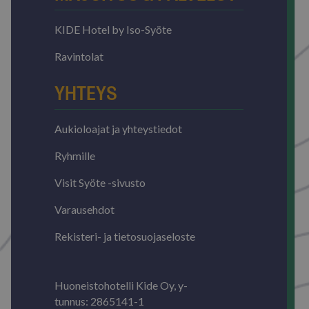
Nimi
Päättym
Verkkotunnus
KIDE Hotel by Iso-Syöte
ARRAffinitySameSite
Istu
Microsoft Corporation
.resources.citybreak.com
Ravintolat
YHTEYS
Aukioloajat ja yhteystiedot
Ryhmille
VISITOR_PRIVACY_METADATA
5 kuuka
YouTube
viik
.youtube.com
Visit Syöte -sivusto
Varausehdot
Google tietosuojakäytäntöön
Rekisteri- ja tietosuojaseloste
Huoneistohotelli Kide Oy, y-
tunnus: 2865141-1