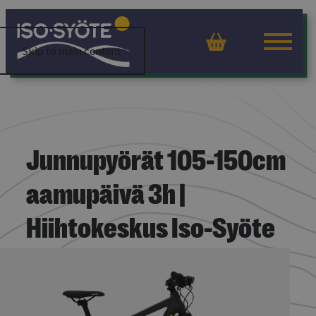
Ostoskor
Skip to main content
Junnupyörät 105-150cm
aamupäivä 3h |
Hiihtokeskus Iso-Syöte