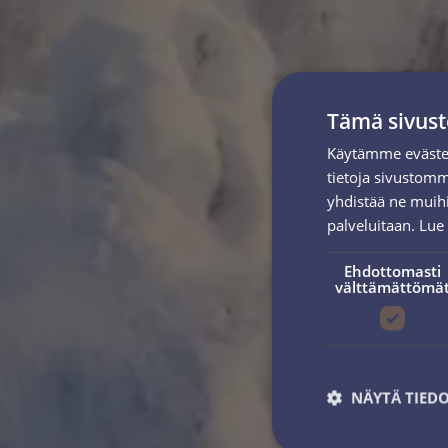
Tämä sivust
Käytämme evästei
tietoja sivustom
yhdistää ne muihin
palveluitaan.
Lue 
Ehdottomasti
välttämättömä
NÄYTÄ TIED