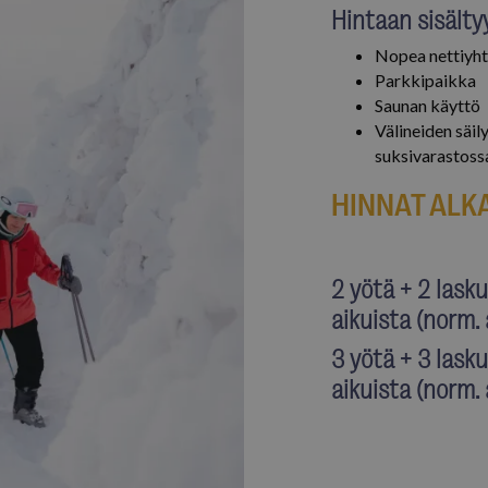
Hintaan sisälty
viikkoa
kuten reaaliaikaisia tarjouksia kolm
.isosyote.fi
mainostajilta
Nopea nettiyh
Istunto
YouTube on asettanut tämän eväste
Google LLC
upotettujen videoiden näkymiä.
.youtube.com
Parkkipaikka
Saunan käyttö
Välineiden säil
suksivarastoss
HINNAT ALK
2 yötä + 2 lask
aikuista (norm.
3 yötä + 3 lask
aikuista (norm.