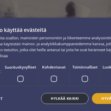
o käyttää evästeitä
tä sisällön, mainosten personointiin ja liikenteemme analysoint
me käytöstäsi mainos- ja analytiikkakumppaneidemme kanssa, jot
 tietoihin, jotka olet heille antanut tai joita he ovat keränneet kä
lisää
Suorituskyvylliset
Kohdentavat
Toiminnalliset
Luok
t
OT
HYLKÄÄ KAIKKI
HYVÄ