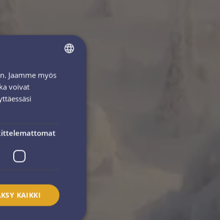
iin. Jaamme myös
FINNISH
ka voivat
ENGLISH
yttäessäsi
ittelemattomat
KSY KAIKKI