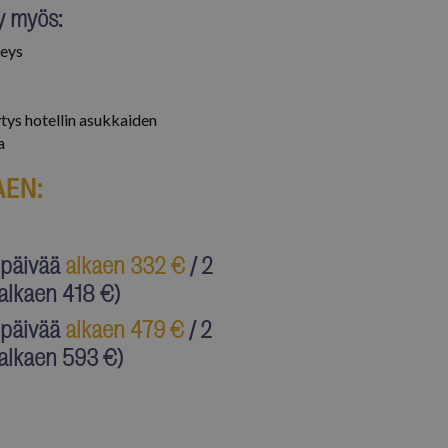
y myös:
ansien osapuolien
teys
en seuraamaan
ytys hotellin asukkaiden
a
AEN:
upäivää
alkaen 332 €
/ 2
 alkaen 418 €)
upäivää
alkaen
479
€
/ 2
 alkaen 593 €)