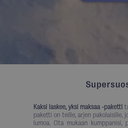
Ehdottomasti 
Ehdottomasti välttäm
tilinhallinnan. Sivus
Nimi
ARRAffinitySameSit
VISITOR_PRIVACY_
Supersuos
Goo
Kaksi laskee, yksi maksaa -paketti
t
li_gc
paketti on teille, arjen pakolaisill
lumoa. Ota mukaan kumppanisi, par