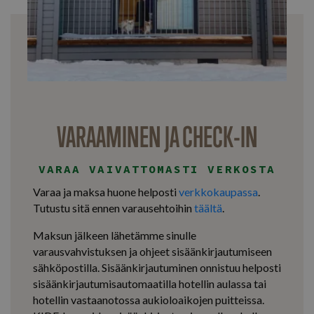
VARAAMINEN JA CHECK-IN
VARAA VAIVATTOMASTI VERKOSTA
Varaa ja maksa huone helposti
verkkokaupassa
.
Tutustu sitä ennen varausehtoihin
täältä
.
Maksun jälkeen lähetämme sinulle
varausvahvistuksen ja ohjeet sisäänkirjautumiseen
sähköpostilla. Sisäänkirjautuminen onnistuu helposti
sisäänkirjautumisautomaatilla hotellin aulassa tai
hotellin vastaanotossa aukioloaikojen puitteissa.