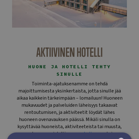
AKTIIVINEN HOTELLI
HUONE JA HOTELLI TEHTY
SINULLE
Toiminta-ajatuksenamme on tehdä
majoittumisesta yksinkertaista, jotta sinulle jää
aikaa kaikkein tärkeimpään – lomailuun! Huoneen
mukavuudet ja palveluiden läheisyys takaavat
rentoutumisen, ja aktiviteetit löydät lähes
huoneen ovenavauksen päässä. Mikäli sinulla on
kysyttävää huoneista, aktiviteeteista tai muusta,
autamme mielellämme
puhelimessa
tai