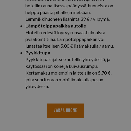
sp.miilu.kalevakonserni.fi
satunnaise
hotellin rauhallisessa päädyssä, huoneista on
numero
helppo päästä pihalle ja metsään.
asiakastu
sisältyy k
Lemmikkihuoneen lisähinta 39 € / viipymä.
sivuston 
ja sitä kä
Lämpötolppapaikka autolle
vierailija-,
Hotellin edestä löytyy runsaasti ilmaista
kampanjat
laskemise
pysäköintitilaa. Lämpötolppapaikan voi
analyysira
lunastaa itselleen 5,00 € lisämaksulla / aamu.
_gat_UA-
.isosyote.fi
50 sekuntia
Tämä on 
Pyykkitupa
56259194-4
Analyticsi
kuviotyyp
VISITOR_INFO1_LIVE
5 kuukautta 4
Google LLC
Pyykkitupa sijaitsee hotellin yhteydessä, ja
jossa nim
viikkoa
.youtube.com
käytössäsi on kone ja kuivausrumpu.
elementti 
tilin tai 
Kertamaksu molempiin laitteisiin on 5,70 €,
yksilöllise
tunnisten
joka suoritetaan mobiilimaksulla pesun
johon se li
yhteydessä.
muunnelm
evästeestä
käytetään
Googlen t
tietojen 
liikenteen
verkkosivu
VARAA HUONE