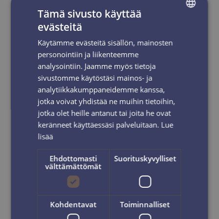
sähköpostin
välityksellä.
Tämä sivusto käyttää
evästeitä
FINNISH
Käytämme evästeitä sisällön, mainosten
ENGLISH
USEIN KYSYTYT KYSYMYKSET
personointiin ja liikenteemme
analysointiin. Jaamme myös tietoja
sivustomme käytöstäsi mainos- ja
analytiikkakumppaneidemme kanssa,
YHTEYSTIEDOT JA AUKIOLOAJAT
jotka voivat yhdistää ne muihin tietoihin,
jotka olet heille antanut tai joita he ovat
keränneet käyttäessäsi palveluitaan.
Lue
lisää
Ehdottomasti
Suorituskyvylliset
välttämättömät
KIDE HUONEEN VARUSTUKSEEN
KUULUU
Kohdentavat
Toiminnalliset