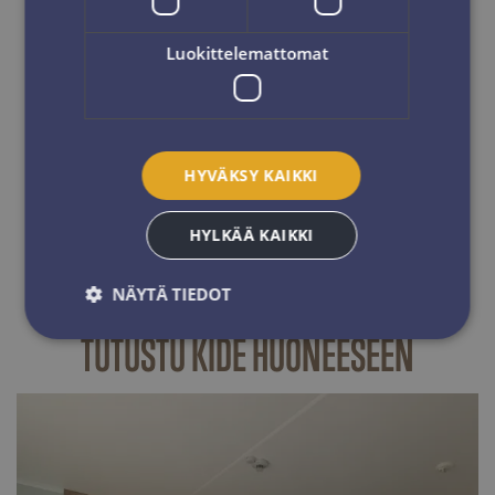
Hyvin varusteltu keittiö
Liinavaatteet ja siivous
Luokittelemattomat
43" taulutelevisio & Chromecast
Suksikaappi
Parkkipaikka
2 sänkyä, mahdollisuus lisävuoteeseen
Saunaosasto
HYVÄKSY KAIKKI
Parveke
Wi-Fi
HYLKÄÄ KAIKKI
Kuivauskaappi
Aina edullisimmat hissiliput
NÄYTÄ TIEDOT
TUTUSTU KIDE HUONEESEEN
Ehdottomasti välttämättömät
Suorituskyvylliset
Kohdentavat
Toiminnalliset
Luokittelemattomat
Ehdottomasti välttämättömät evästeet