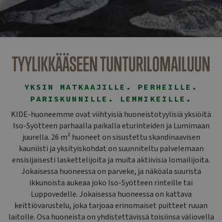
TYYLIKKÄÄSEEN TUNTURILOMAILUUN
YKSIN MATKAAJILLE. PERHEILLE.
PARISKUNNILLE. LEMMIKEILLE.
KIDE-huoneemme ovat viihtyisiä huoneistotyylisiä yksiöitä
Iso-Syötteen parhaalla paikalla eturinteiden ja Lumimaan
juurella. 26 m² huoneet on sisustettu skandinaavisen
kauniisti ja yksityiskohdat on suunniteltu palvelemaan
ensisijaisesti laskettelijoita ja muita aktiivisia lomailijoita.
Jokaisessa huoneessa on parveke, ja näköala suurista
ikkunoista aukeaa joko Iso-Syötteen rinteille tai
Luppovedelle. Jokaisessa huoneessa on kattava
keittiövarustelu, joka tarjoaa erinomaiset puitteet ruuan
laitolle. Osa huoneista on yhdistettävissä toisiinsa väliovella