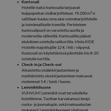
Kuntosali
käyttäjän
_hjSession_2763689
.isosyote.fi
29 minuuttia
vuorovaik
Hotellin kaksi kuntosalia tarjoavat
50 sekuntia
käyttäyty
2
huippupaikan sisäharjoitteluun. Yli 200 m
:n
verkkosivu
lidc
1 päivä
Microsoft Corporation
citybreak_online
.isosyote.fi
Istunto
parannus-
.linkedin.com
salitilaan kuuluu oma alue voimaharjoittelulle
analytiikk
online3_564412535_en_en
.isosyote.fi
Istunto
ja toiminnalliselle treenille. Perinteinen
_gid
1 päivä
Tämän evä
Google LLC
kuntosalipuoli on varustettu uusilla ja
asettanut
online3_564412535_fi_fi
.isosyote.fi
.isosyote.fi
Istunto
Analytics. 
moderneilla välineillä. Kuntosalille pääset
päivittää y
__Secure-ROLLOUT_TOKEN
.youtube.com
5 kuukautta 4
arvon joka
etukäteen ostetulla salikortilla. Hinta KIDE
viikkoa
käydylle si
Hotellin majoittujille 12 € / hlö / viipymä.
käytetään
_gcl_au
2 kuukautta 4
online3_ss_564412535_en_en
Google LLC
.isosyote.fi
Istunto
katseluje
viikkoa
.isosyote.fi
Kuntosali on käytettävissä päivittäin klo 8-20
ja seuraa
ostetulla kortilla.
_ga_5PGQJ198SX
.isosyote.fi
1 vuosi 1
Google An
Check-in ja Check-out
kuukausi
käyttää tä
istunnon t
Aikaistettu sisäänkirjautuminen ja
säilyttämi
myöhäistetty uloskirjautuminen maksavat
_ga
1 vuosi 1
Tämä eväs
Google LLC
molemmat 5 € / tunti / huone.
kuukausi
liittyy Go
.isosyote.fi
Analyticsi
Lemmikkihuone
merkittävä
VUHVUH! Lemmikit ovat tervetulleita
Googlen y
käytettyy
hotelliimme. Tuothan karvakamusi lempi
analytiikk
ruoka- ja juomakupin, sekä makuualustan
Tätä eväst
käytetään
sp
1 vuosi
Eventbrite Inc.
mukanasi! Lemmikkihuoneet sijaitsevat
käyttäjät 