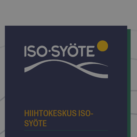
_fbp
2 kuukautta 4
Meta Platform Inc.
viikkoa
.isosyote.fi
YSC
Istunto
Google LLC
.youtube.com
HIIHTOKESKUS ISO-
SYÖTE