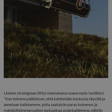
Uuteen strategiaan liittyi olennaisena osana myös tuolihissi.
”Kun teimme päätöksen, että kehitetään keskusta täysillä ja
annetaan kaikkemme, jotta saataisiin paras kokemus ja
mahdollisimman paljon laskuaikaa asiakkaillemme, nähtiin