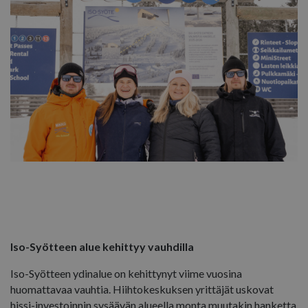
Iso-Syötteen alue kehittyy vauhdilla
Iso-Syötteen ydinalue on kehittynyt viime vuosina
huomattavaa vauhtia. Hiihtokeskuksen yrittäjät uskovat
hissi-investoinnin sysäävän alueella monta muutakin hanketta