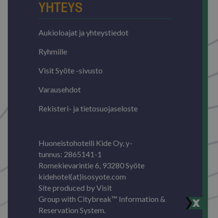
YHTEYS
Aukioloajat ja yhteystiedot
Ryhmille
Visit Syöte -sivusto
Varausehdot
Rekisteri- ja tietosuojaseloste
Huoneistohotelli Kide Oy, y-
tunnus: 2865141-1
Romekievarintie 6, 93280 Syöte
kidehotel(at)isosyote.com
Site produced by
Visit
Group
with
Citybreak™ Information &
Reservation System.