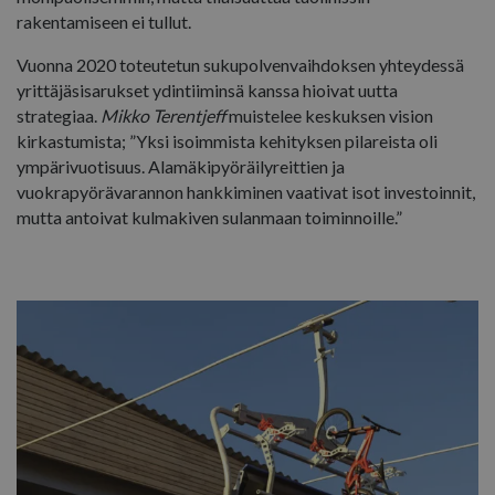
rakentamiseen ei tullut.
Vuonna 2020 toteutetun sukupolvenvaihdoksen yhteydessä
yrittäjäsisarukset ydintiiminsä kanssa hioivat uutta
strategiaa.
Mikko Terentjeff
muistelee keskuksen vision
kirkastumista; ”Yksi isoimmista kehityksen pilareista oli
ympärivuotisuus. Alamäkipyöräilyreittien ja
vuokrapyörävarannon hankkiminen vaativat isot investoinnit,
mutta antoivat kulmakiven sulanmaan toiminnoille.”