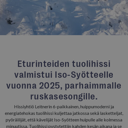
Eturinteiden tuolihissi
valmistui Iso-Syötteelle
vuonna 2025, parhaimmalle
ruskasesongille.
Hissiyhtiö Leitnerin 6-paikkainen, huippumoderni ja
energiatehokas tuolihissi kuljettaa jatkossa sekä lasketteljat,
pyöräilijät, että kävelijät Iso-Syötteen huipulle alle kolmessa
minuutissa. Tuolihissi pystytettiin kahden kesän aikana ja se