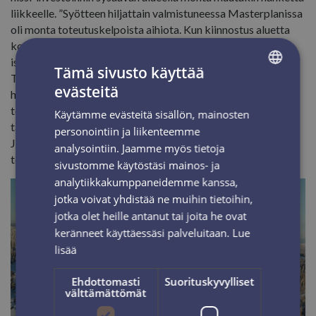
liikkeelle. ”Syötteen hiljattain valmistuneessa Masterplanissa
oli monta toteutuskelpoista aihiota. Kun kiinnostus aluetta
kohtaan kasvaa vielä hiukan, näemme varmasti useamman
isomman projektin toteutumisen lähivuosina, ”kertoo Mikko
Tämä sivusto käyttää
Terentjeff. Vaikka alueen palvelut ovat jo entuudestaan
evästeitä
hyvällä tolalla, kaivataan Iso-Syötteelle silti lisää aktiivisia
FINNISH
toimijoita: ”Palveluille ja vuodepaikoille on kysyntää sekä
Käytämme evästeitä sisällön, mainosten
ENGLISH
talvikauden ajan, että ympärivuotisesti, ”kertoo Terentjeff-
personointiin ja liikenteemme
Jaurakkajärvi ja toivottaa uudet toimijat lämpimästi
analysointiin. Jaamme myös tietoja
tervetulleeksi alueelle.
sivustomme käytöstäsi mainos- ja
analytiikkakumppaneidemme kanssa,
jotka voivat yhdistää ne muihin tietoihin,
jotka olet heille antanut tai joita he ovat
keränneet käyttäessäsi palveluitaan.
Lue
lisää
Ehdottomasti
Suorituskyvylliset
välttämättömät