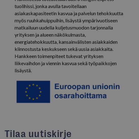
verkkosivu
tuolihissi, jonka avulla tavoitellaan
asiakaskapasiteetin kasvua ja palvelun tehokkuutta
myös ruuhkahuippuihin, lisäystä ympärivuotiseen
_fbp
2 kuukautta 4
Meta Platform Inc.
matkailuun uudella kuljetusmuodon tarjonnalla
viikkoa
.isosyote.fi
yrityksen ja alueen näkökulmasta,
energiatehokkuutta, kansainvälisten asiakkaiden
kiinnostusta keskukseen sekä uusia asiakkaita.
Hankkeen toimenpiteet tukevat yrityksen
liikevaihdon ja viennin kasvua sekä työpaikkojen
lisäystä.
YSC
Istunto
Google LLC
.youtube.com
Tilaa uutiskirje