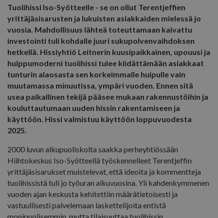
Tuolihissi Iso-Syötteelle - se on ollut Terentjeffien
yrittäjäsisarusten ja lukuisten asiakkaiden mielessä jo
vuosia. Mahdollisuus lähteä toteuttamaan kaivattu
investointi tuli kohdalle juuri sukupolvenvaihdoksen
hetkellä. Hissiyhtiö Leitnerin kuusipaikkainen, upouusi ja
huippumoderni tuolihissi tulee kiidättämään asiakkaat
tunturin alaosasta sen korkeimmalle huipulle vain
muutamassa minuutissa, ympäri vuoden. Ennen sitä
usea paikallinen tekijä pääsee mukaan rakennustöihin ja
kouluttautumaan uuden hissin rakentamiseen ja
käyttöön. Hissi valmistuu käyttöön loppuvuodesta
2025.
2000 luvun alkupuoliskolta saakka perheyhtiössään
Hiihtokeskus Iso-Syötteellä työskennelleet Terentjeffin
yrittäjäsisarukset muistelevat, että ideoita ja kommentteja
tuolihissistä tuli jo työuran alkuvuosina. Yli kahdenkymmenen
vuoden ajan keskusta kehitettiin määrätietoisesti ja
vastuullisesti palvelemaan laskettelijoita entistä
monipuolisemmin, mutta tilaisuuttaa tuolihissin