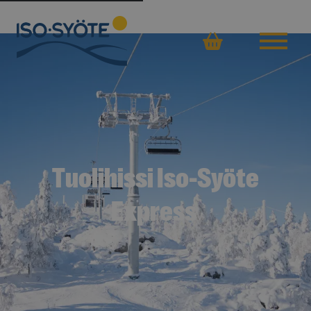
Ostoskor
Tuolihissi Iso-Syöte
Express