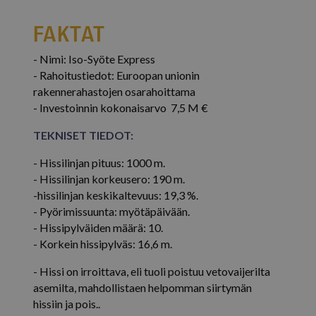
Suorituskyvylliset
Kohdentavat
Toiminnalliset
Luokittelemattomat
FAKTAT
Ehdottomasti välttämättömät evästeet
- Nimi: Iso-Syöte Express
mahdollistavat verkkosivuston perustoiminnot,
kuten käyttäjän kirjautumisen ja tilinhallinnan.
- Rahoitustiedot: Euroopan unionin
Sivustoa ei voida käyttää oikein ilman ehdottoman
rakennerahastojen osarahoittama
välttämättömiä evästeitä.
- Investoinnin kokonaisarvo 7,5 M €
Palveluntarjoaja /
Nimi
Päättym
Verkkotunnus
TEKNISET TIEDOT:
ARRAffinitySameSite
Istu
Microsoft Corporation
.resources.citybreak.com
- Hissilinjan pituus: 1000 m.
- Hissilinjan korkeusero: 190 m.
-hissilinjan keskikaltevuus: 19,3 %.
- Pyörimissuunta: myötäpäivään.
- Hissipylväiden määrä: 10.
- Korkein hissipylväs: 16,6 m.
- Hissi on irroittava, eli tuoli poistuu vetovaijerilta
VISITOR_PRIVACY_METADATA
5 kuuka
YouTube
viik
.youtube.com
asemilta, mahdollistaen helpomman siirtymän
hissiin ja pois..