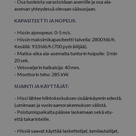
- Osa tuoleista varastoidaan asemille ja osa ala-
Google tietosuojakäytäntöön
aseman yhteydessä olevaan sääsuojaan.
KAPASITEETTI JA NOPEUS:
- Hissin ajonopeus: 0-5 m/s.
- Hissin maksimikapasiteetti talvella: 2800 hlö/h.
Kesällä: 933 hlö/h (700 pyöräilijää).
- Matka-aika ala-asemalta tunturin huipulle: 3 min
li_gc
5 kuuka
LinkedIn Corporation
20 sek.
viik
.linkedin.com
- Vetovaijerin halkaisija: 40 mm.
- Moottorin teho: 285 kW.
SIJAINTI JA KÄYTTÄJÄT:
- Hissi lähtee hiihtokeskuksen sisäänkäynnin edestä,
Lumimaan ja vuokraamorakennuksen välistä.
Palveluntarjoaja
Nimi
Päättymisaika
- Poistumispaikalta pääsee laskemaan sekä etu-
/ Verkkotunnus
Palveluntarjoaja
että takarinteille.
Nimi
Päättymisaika
Kuvaus
_sp_ses.52d9
.isosyote.fi
29 minuuttia
/ Verkkotunnus
Palveluntarjoaja /
Nimi
Päättymisaika
50 sekuntia
Verkkotunnus
- Hissiä saavat käyttää laskettelijat, lumilautailijat,
_ga_7MM42H8PS1
.isosyote.fi
1 vuosi 1
Google An
online3_ss_564412535_fi_fi
.isosyote.fi
Istunto
kuukausi
käyttää tä