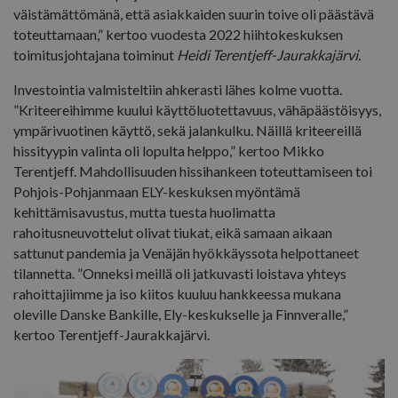
väistämättömänä, että asiakkaiden suurin toive oli päästävä
toteuttamaan,” kertoo vuodesta 2022 hiihtokeskuksen
toimitusjohtajana toiminut
Heidi Terentjeff-Jaurakkajärvi.
Investointia valmisteltiin ahkerasti lähes kolme vuotta.
”Kriteereihimme kuului käyttöluotettavuus, vähäpäästöisyys,
ympärivuotinen käyttö, sekä jalankulku. Näillä kriteereillä
hissityypin valinta oli lopulta helppo,” kertoo Mikko
Terentjeff. Mahdollisuuden hissihankeen toteuttamiseen toi
Pohjois-Pohjanmaan ELY-keskuksen myöntämä
kehittämisavustus, mutta tuesta huolimatta
rahoitusneuvottelut olivat tiukat, eikä samaan aikaan
sattunut pandemia ja Venäjän hyökkäyssota helpottaneet
tilannetta. ”Onneksi meillä oli jatkuvasti loistava yhteys
rahoittajiimme ja iso kiitos kuuluu hankkeessa mukana
oleville Danske Bankille, Ely-keskukselle ja Finnveralle,”
kertoo Terentjeff-Jaurakkajärvi.