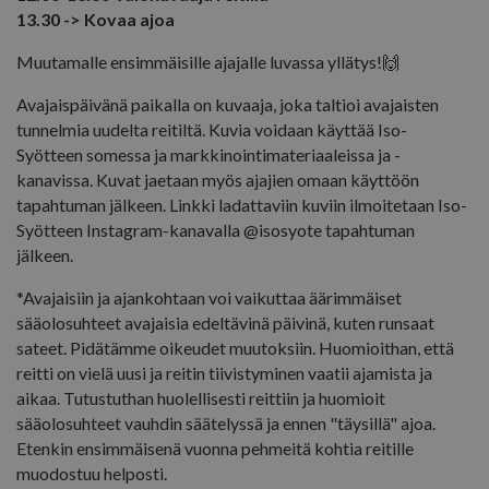
13.30 -> Kovaa ajoa
Muutamalle ensimmäisille ajajalle luvassa yllätys!🙌
Avajaispäivänä paikalla on kuvaaja, joka taltioi avajaisten
tunnelmia uudelta reitiltä. Kuvia voidaan käyttää Iso-
Syötteen somessa ja markkinointimateriaaleissa ja -
kanavissa. Kuvat jaetaan myös ajajien omaan käyttöön
tapahtuman jälkeen. Linkki ladattaviin kuviin ilmoitetaan Iso-
Syötteen Instagram-kanavalla @isosyote tapahtuman
jälkeen.
*Avajaisiin ja ajankohtaan voi vaikuttaa äärimmäiset
sääolosuhteet avajaisia edeltävinä päivinä, kuten runsaat
sateet. Pidätämme oikeudet muutoksiin. Huomioithan, että
reitti on vielä uusi ja reitin tiivistyminen vaatii ajamista ja
aikaa. Tutustuthan huolellisesti reittiin ja huomioit
sääolosuhteet vauhdin säätelyssä ja ennen "täysillä" ajoa.
Etenkin ensimmäisenä vuonna pehmeitä kohtia reitille
muodostuu helposti.