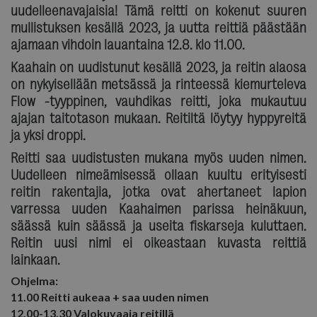
uudelleenavajaisia! Tämä reitti on kokenut suuren
mullistuksen kesällä 2023, ja uutta reittiä päästään
ajamaan vihdoin lauantaina 12.8. klo 11.00.
Kaahain on uudistunut kesällä 2023, ja reitin alaosa
on nykyisellään metsässä ja rinteessä kiemurteleva
Flow -tyyppinen, vauhdikas reitti, joka mukautuu
ajajan taitotason mukaan. Reitiltä löytyy hyppyreitä
ja yksi droppi.
Reitti saa uudistusten mukana myös uuden nimen.
Uudelleen nimeämisessä ollaan kuultu erityisesti
reitin rakentajia, jotka ovat ahertaneet lapion
varressa uuden Kaahaimen parissa heinäkuun,
säässä kuin säässä ja useita fiskarseja kuluttaen.
Reitin uusi nimi ei oikeastaan kuvasta reittiä
lainkaan.
Ohjelma:
11.00 Reitti aukeaa + saa uuden nimen
12.00-13.30 Valokuvaaja reitillä