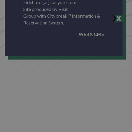
kidehotel(at)isosyote.com
Site produced by
Visit
Group
with
Citybreak™ Information &
Reservation System.
WEBX CMS