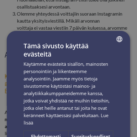
osallistuaksesi arvontaan.
Olemme yhteydessä voittajiin suoraan Instagramin
kautta yksityisviestillä. Mikäli arvonnan
voittaja ei vastaa viestiin 7 päivän kuluessa, arvomme
uuden voittajan.
Olet valmis, ja eikun arpaonnea ja ajamisen iloa!
Tämä sivusto käyttää
evästeitä
Arvonnan palkinto:
FINNISH
Käytämme evästeitä sisällön, mainosten
ENGLISH
personointiin ja liikenteemme
Kahden yön majoitus KIDE Hotellissa kahdelle
analysointiin. Jaamme myös tietoja
aamiaisineen* sekä
2 x 2 päivän hissilippu Iso-Syöte
sivustomme käytöstäsi mainos- ja
Bike Parkiin
analytiikkakumppaneidemme kanssa,
jotka voivat yhdistää ne muihin tietoihin,
jotka olet heille antanut tai joita he ovat
Avajaisviikonlopun palkintona arvomme kahden
yön
keränneet käyttäessäsi palveluitaan.
Lue
majoituksen
KIDE Hotellissa
kahdelle hengelle
lisää
aamiaisineen
. Lisäksi arvontapalkintoon kuuluu Bike Park -
liput kahdeksi päiväksi.
Ehdottomasti
Suorituskyvylliset