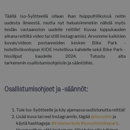
Täällä Iso-Syötteellä ollaan ihan huippufiiliksissä reitin
uudesta ilmeestä, mutta nyt haluaisimmekin nähdä myös
teidän vastaanoton uudelle reitille! Kuvaa loppukauden
aikana reitiltä video tai stilli Instagramiisi, Arvomme kaikkien
kuvan/videon postanneiden kesken Bike Park -
hotelliviikonlopun KIDE Hotellissa kahdelle sekä Bike Park -
hissiliput kaudelle 2024. Tutustu alta
tarkemmin osallistumisohjeisiin ja sääntöihin.
Osallistumisohjeet ja -säännöt:
Tule Iso-Syötteelle ja käy ajamassa uudistunutta reittiä!
Lisää kuva tai reel Instagramiin, tägää
@isosyöte
ja
käytä hashtageja:
#iridemorkula #isosyötebikepark
.
Huomaathan, että Instagram-tilisi tulee olla julkinen