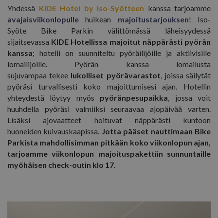
Yhdessä
KIDE Hotel by Iso-Syötteen
kanssa tarjoamme
Ehdottomasti välttämättömät
avajaisviikonlopulle
huikean
majoitustarjouksen
! Iso-
Suorituskyvylliset
Kohdentavat
Syöte Bike Parkin välittömässä läheisyydessä
Toiminnalliset
Luokittelemattomat
sijaitsevassa
KIDE Hotellissa majoitut näppärästi pyörän
kanssa
; hotelli on suunniteltu pyöräilijöille ja aktiivisille
Ehdottomasti välttämättömät evästeet
lomailijoille. Pyörän kanssa lomailusta
mahdollistavat verkkosivuston perustoiminnot,
kuten käyttäjän kirjautumisen ja tilinhallinnan.
sujuvampaa tekee
lukolliset pyörävarastot
, joissa säilytät
Sivustoa ei voida käyttää oikein ilman ehdottoman
pyöräsi turvallisesti koko majoittumisesi ajan. Hotellin
välttämättömiä evästeitä.
yhteydestä löytyy myös
pyöränpesupaikka
, jossa voit
Palveluntarjoaja /
Nimi
Päättym
huuhdella pyöräsi valmiiksi seuraavaa ajopäivää varten.
Verkkotunnus
Lisäksi ajovaatteet hoituvat näppärästi kuntoon
ARRAffinitySameSite
Istu
Microsoft Corporation
huoneiden kuivauskaapissa.
Jotta pääset nauttimaan Bike
.resources.citybreak.com
Parkista mahdollisimman pitkään koko viikonlopun ajan,
tarjoamme viikonlopun majoituspakettiin sunnuntaille
myöhäisen check-outin klo 17.
VISITOR_PRIVACY_METADATA
5 kuuka
YouTube