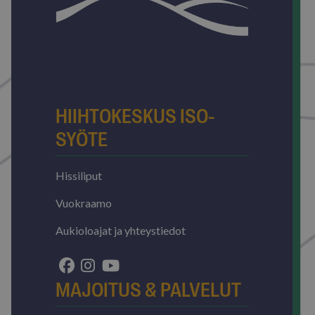
Googlen t
tietojen 
liikenteen
verkkosivu
_fbp
2 kuukautta 4
Meta Platform Inc.
viikkoa
.isosyote.fi
HIIHTOKESKUS ISO-
SYÖTE
Hissiliput
YSC
Istunto
Google LLC
Vuokraamo
.youtube.com
Aukioloajat ja yhteystiedot
MAJOITUS & PALVELUT